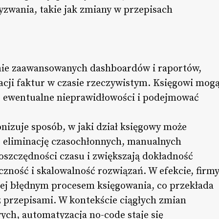
zwania, takie jak zmiany w przepisach
ie zaawansowanych dashboardów i raportów,
acji faktur w czasie rzeczywistym. Księgowi mog
ć ewentualne nieprawidłowości i podejmować
izuje sposób, w jaki dział księgowy może
z eliminację czasochłonnych, manualnych
 oszczędności czasu i zwiększają dokładność
czność i skalowalność rozwiązań. W efekcie, firm
iej błędnym procesem księgowania, co przekłada
 z przepisami. W kontekście ciągłych zmian
ch, automatyzacja no-code staje się