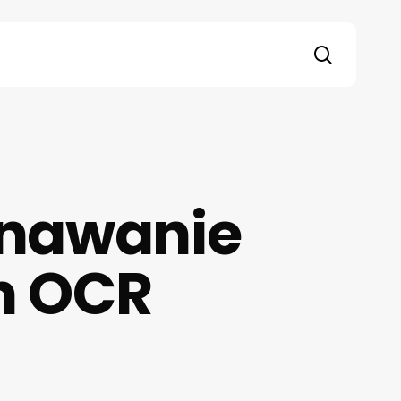
search
znawanie
h OCR