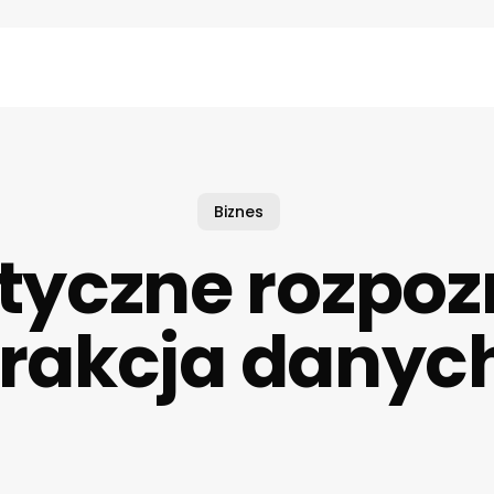
Biznes
yczne rozpo
strakcja danyc