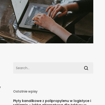
w
Ostatnie wpisy
Płyty kanalikowe z polipropylenu w logistyce i
reklamie – lekka alternatywa dla tektury w