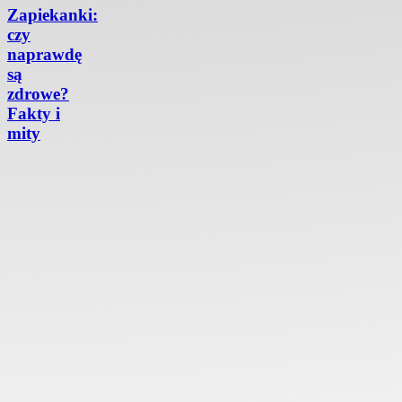
Zapiekanki:
czy
naprawdę
są
zdrowe?
Fakty i
mity