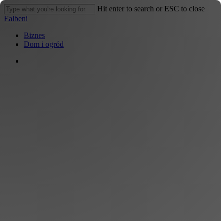
Skip
Hit enter to search or ESC to close
to
Close
Ealbeni
main
Search
content
search
Menu
Biznes
Dom i ogród
search