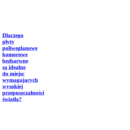
Dom i
ogród
Dlaczego
płyty
poliwęglanowe
komorowe
bezbarwne
są idealne
do miejsc
wymagających
wysokiej
przepuszczalności
światła?