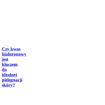
Beauty
Czy kwas
hialuronowy
jest
kluczem
do
idealnej
pielęgnacji
skóry?